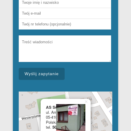
×
AS School of English
ul. Armii Krajowej 28a
05-410 Józefów
Polska
tel.
508 348 681