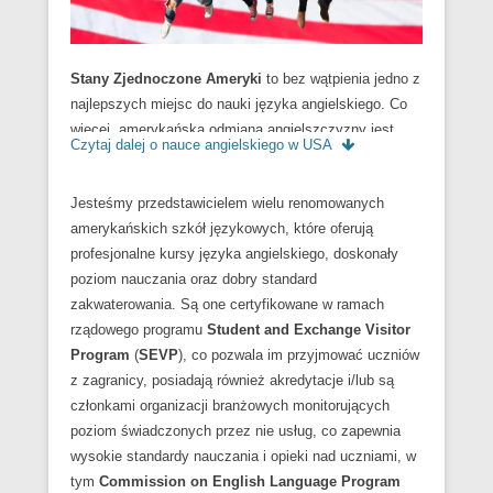
Stany Zjednoczone Ameryki
to bez wątpienia jedno z
najlepszych miejsc do nauki języka angielskiego. Co
więcej, amerykańska odmiana angielszczyzny jest
Czytaj dalej o nauce angielskiego w USA
najpopularniejsza na świecie – to ją słyszymy
oglądając filmy czy słuchając muzyki popularnej.
Jesteśmy przedstawicielem wielu renomowanych
British English, którego najpewniej uczyliśmy się lub
amerykańskich szkół językowych, które oferują
uczymy w szkole, jest nieco inny niż język, który
profesjonalne kursy języka angielskiego, doskonały
usłyszymy na amerykańskiej ulicy – z pewnością
poziom nauczania oraz dobry standard
zaskoczy nas akcent i fakt, że American English jest
zakwaterowania. Są one certyfikowane w ramach
prostszy od klasycznego angielskiego z Wielkiej
rządowego programu
Student and Exchange Visitor
Brytanii. Standardy amerykańskich szkół są wzorem
Program
(
SEVP
), co pozwala im przyjmować uczniów
dla wielu innych krajów – szczycą się one oferowaniem
z zagranicy, posiadają również akredytacje i/lub są
najlepszych warunków do nauki i bardzo przyjaznym
członkami organizacji branżowych monitorujących
podejściem do uczniów z zagranicy, a całe
poziom świadczonych przez nie usług, co zapewnia
społeczeństwo amerykańskie słynie z otwartości i
wysokie standardy nauczania i opieki nad uczniami, w
ogromnej tolerancji. Dzięki różnorodności kulturowej
tym
Commission on English Language Program
tego olbrzymiego kraju wszyscy goście są tutaj mile