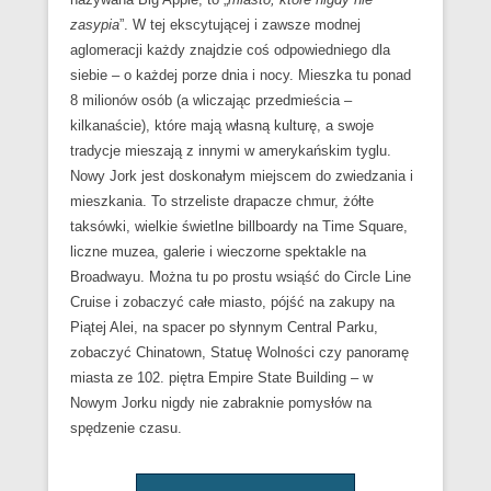
najważniejszych miast USA. Mieści się tutaj
zasypia
”. W tej ekscytującej i zawsze modnej
renomowany Uniwersytet Harvarda. Z kolei osoby
aglomeracji każdy znajdzie coś odpowiedniego dla
lubiące słońce powinny udać się do stolicy surfingu –
siebie – o każdej porze dnia i nocy. Mieszka tu ponad
San Diego lub poddać się karaibskim rytmom i
8 milionów osób (a wliczając przedmieścia –
zwiedzić utrzymaną w stylu art déco dzielnicę w Miami
kilkanaście), które mają własną kulturę, a swoje
Beach. To tylko kilka propozycji. Wybór destynacji i
tradycje mieszają z innymi w amerykańskim tyglu.
atrakcji jest przeogromny. Można tu pójść na mecz
Nowy Jork jest doskonałym miejscem do zwiedzania i
baseballowy, obejrzeć musical na Broadway’u,
mieszkania. To strzeliste drapacze chmur, żółte
podróżować przez Wielki Kanion, obserwować gwiazdy
taksówki, wielkie świetlne billboardy na Time Square,
show biznesu w Hollywood, odwiedzić Myszkę Miki w
liczne muzea, galerie i wieczorne spektakle na
Disney Worldzie, jeść prawdziwe burgery czy jeździć
Broadwayu. Można tu po prostu wsiąść do Circle Line
na nartach w Górach Skalistych. A to i tak zaledwie
Cruise i zobaczyć całe miasto, pójść na zakupy na
tylko kilka z niezliczonych możliwości, które daje nam
Piątej Alei, na spacer po słynnym Central Parku,
wyjazd na kurs językowy do USA.
zobaczyć Chinatown, Statuę Wolności czy panoramę
miasta ze 102. piętra Empire State Building – w
Zobacz filmik prezentujący Stany Zjednoczone “w
Nowym Jorku nigdy nie zabraknie pomysłów na
pigułce”:
spędzenie czasu.