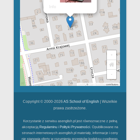
Info
+
-
Leaflet
, ©
OpenStreetMap
contributors
Copyright © 2000-2026
AS School of English
| Wszelkie
prawa zastrzeżone.
Korzystanie z serwisu asenglish.pl jest równoznaczne z pełną
akceptacją
Regulaminu
i
Polityki Prywatności
. Opublikowane na
stronach internetowych asenglish.pl materiały, informacje i ceny
nie stanowią oferty w rozumieniu przepisów kodeksu cywilnego.