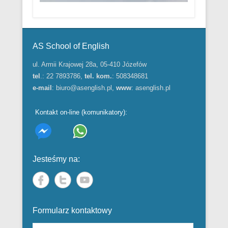
Menu w stopce
AS School of English
ul. Armii Krajowej 28a, 05-410 Józefów
tel
.: 22 7893786,
tel. kom.
: 508348681
e-mail
:
biuro@asenglish.pl
,
www
:
asenglish.pl
Kontakt on-line (komunikatory):
Jesteśmy na:
Formularz kontaktowy