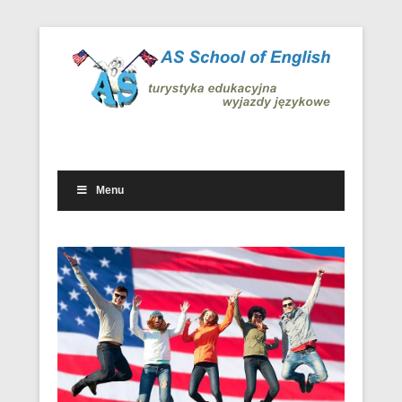
Wyjazdowe kursy i obozy językowe w kraju i za granicą
Wyjazdy językowe – AS School
of English
Menu
Drugie menu