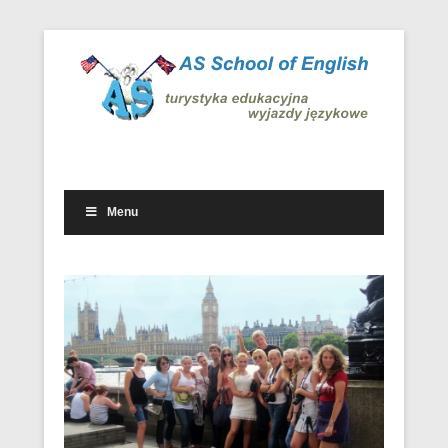
Wyjazdowe kursy i obozy językowe w kraju i za granicą
Wyjazdy językowe – AS School
of English
Menu
Drugie menu