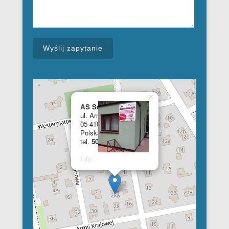
×
AS School of English
ul. Armii Krajowej 28a
05-410 Józefów
Polska
tel.
508 348 681
Info