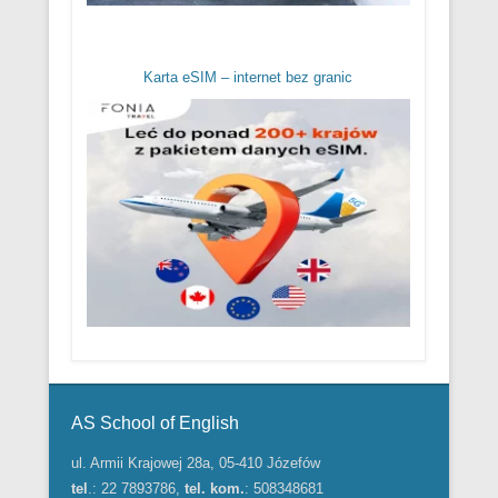
Karta eSIM – internet bez granic
Menu w stopce
AS School of English
ul. Armii Krajowej 28a, 05-410 Józefów
tel
.: 22 7893786,
tel. kom.
: 508348681