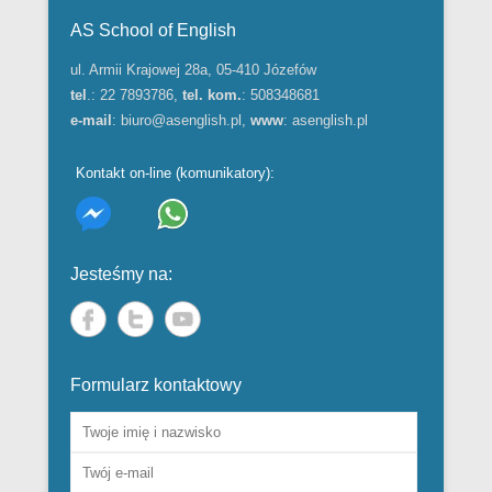
Menu w stopce
AS School of English
ul. Armii Krajowej 28a, 05-410 Józefów
tel
.: 22 7893786,
tel. kom.
: 508348681
e-mail
:
biuro@asenglish.pl
,
www
:
asenglish.pl
Kontakt on-line (komunikatory):
Jesteśmy na:
Formularz kontaktowy