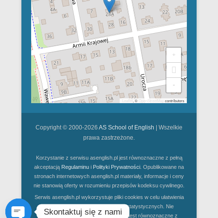
+
-
Leaflet
, ©
OpenStreetMap
contributors
Copyright © 2000-2026
AS School of English
| Wszelkie
prawa zastrzeżone.
Korzystanie z serwisu asenglish.pl jest równoznaczne z pełną
akceptacją
Regulaminu
i
Polityki Prywatności
. Opublikowane na
stronach internetowych asenglish.pl materiały, informacje i ceny
nie stanowią oferty w rozumieniu przepisów kodeksu cywilnego.
Serwis asenglish.pl wykorzystuje pliki cookies w celu ułatwienia
korzystania z niego oraz w celach statystycznych. Nie
Skontaktuj się z nami
zablokowanie obsługi plików cookies jest równoznaczne z