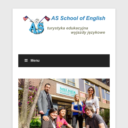
Wyjazdowe kursy i obozy językowe w kraju i za granicą
Wyjazdy językowe – AS School
of English
Menu
Drugie menu