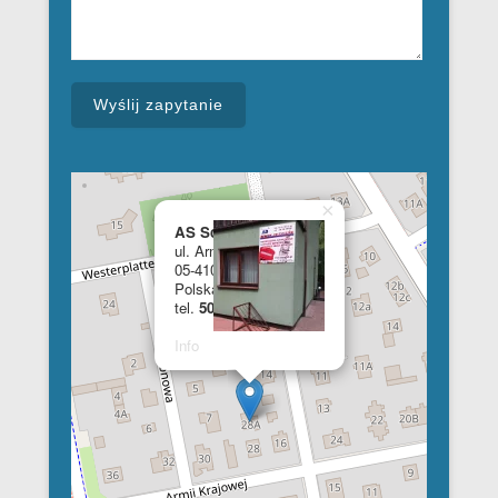
×
AS School of English
ul. Armii Krajowej 28a
05-410 Józefów
Polska
tel.
508 348 681
Info