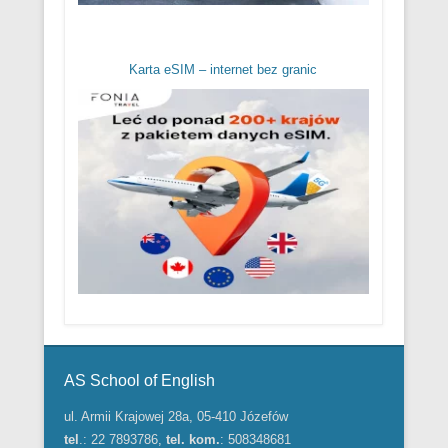
Karta eSIM – internet bez granic
Menu w stopce
AS School of English
ul. Armii Krajowej 28a, 05-410 Józefów
tel
.: 22 7893786,
tel. kom.
: 508348681