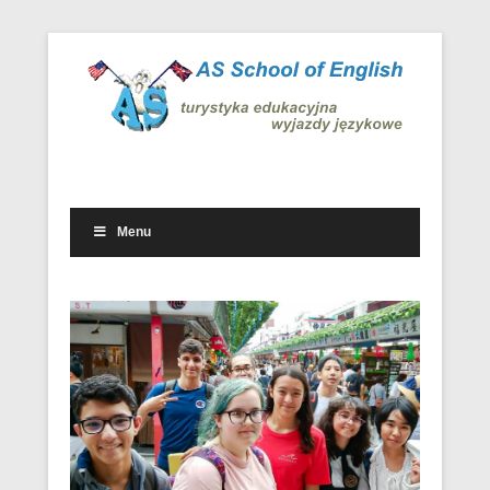
Wyjazdowe kursy i obozy językowe w kraju i za granicą
Wyjazdy językowe – AS School
of English
Menu
Drugie menu