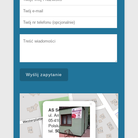
×
AS School of English
ul. Armii Krajowej 28a
05-410 Józefów
Polska
tel.
508 348 681