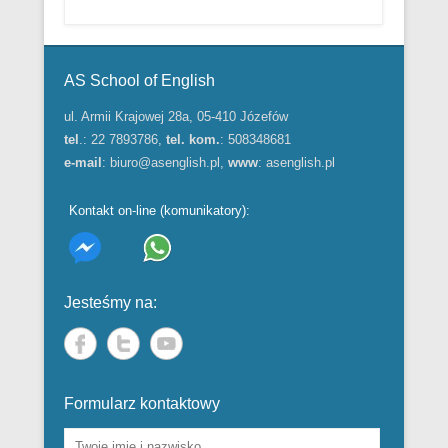
Menu w stopce
AS School of English
ul. Armii Krajowej 28a, 05-410 Józefów
tel
.: 22 7893786,
tel. kom.
: 508348681
e-mail
:
biuro@asenglish.pl
,
www
:
asenglish.pl
Kontakt on-line (komunikatory):
Jesteśmy na:
Formularz kontaktowy