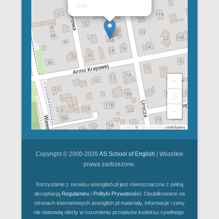
Info
+
-
Leaflet
, ©
OpenStreetMap
contributors
Copyright © 2000-2026
AS School of English
| Wszelkie
prawa zastrzeżone.
Korzystanie z serwisu asenglish.pl jest równoznaczne z pełną
akceptacją
Regulaminu
i
Polityki Prywatności
. Opublikowane na
stronach internetowych asenglish.pl materiały, informacje i ceny
nie stanowią oferty w rozumieniu przepisów kodeksu cywilnego.