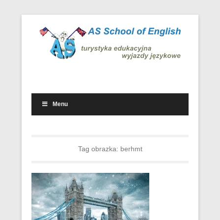
Wyjazdowe kursy i obozy językowe w kraju i za granicą
Wyjazdy językowe – AS School
of English
Menu
Drugie menu
Tag obrazka:
berhmt