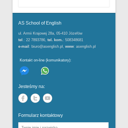
Menu w stopce
AS School of English
ul. Armii Krajowej 28a, 05-410 Józefów
tel
.: 22 7893786,
tel. kom.
: 508348681
e-mail
:
biuro@asenglish.pl
,
www
:
asenglish.pl
Kontakt on-line (komunikatory):
Jesteśmy na:
Formularz kontaktowy