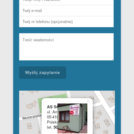
×
AS School of English
ul. Armii Krajowej 28a
05-410 Józefów
Polska
tel.
508 348 681