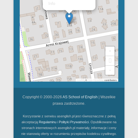
Info
+
-
Leaflet
, ©
OpenStreetMap
contributors
Copyright © 2000-2026
AS School of English
| Wszelkie
prawa zastrzeżone.
Korzystanie z serwisu asenglish.pl jest równoznaczne z pełną
akceptacją
Regulaminu
i
Polityki Prywatności
. Opublikowane na
stronach internetowych asenglish.pl materiały, informacje i ceny
nie stanowią oferty w rozumieniu przepisów kodeksu cywilnego.