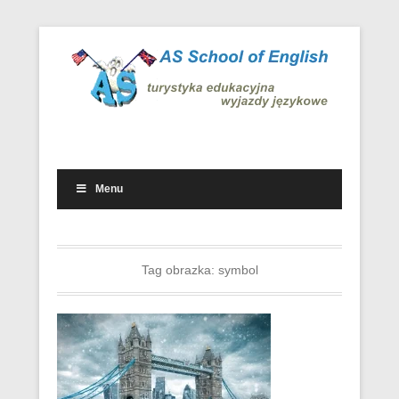
Wyjazdowe kursy i obozy językowe w kraju i za granicą
Wyjazdy językowe – AS School
of English
Menu
Drugie menu
Tag obrazka:
symbol