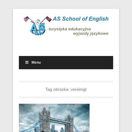
Wyjazdowe kursy i obozy językowe w kraju i za granicą
Wyjazdy językowe – AS School
of English
Menu
Drugie menu
Tag obrazka:
vereinigt