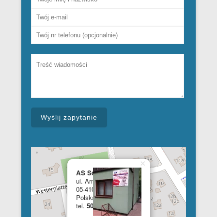
×
AS School of English
ul. Armii Krajowej 28a
05-410 Józefów
Polska
tel.
508 348 681