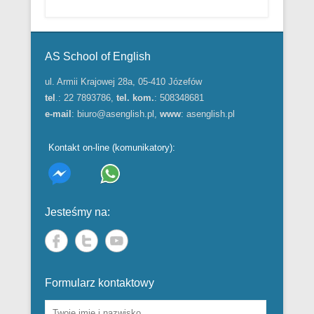
Menu w stopce
AS School of English
ul. Armii Krajowej 28a, 05-410 Józefów
tel
.: 22 7893786,
tel. kom.
: 508348681
e-mail
:
biuro@asenglish.pl
,
www
:
asenglish.pl
Kontakt on-line (komunikatory):
Jesteśmy na:
Formularz kontaktowy