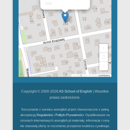
Info
+
-
Leaflet
, ©
OpenStreetMap
contributors
Copyright © 2000-2026
AS School of English
| Wszelkie
prawa zastrzeżone.
Korzystanie z serwisu asenglish.pl jest równoznaczne z pełną
akceptacją
Regulaminu
i
Polityki Prywatności
. Opublikowane na
stronach internetowych asenglish.pl materiały, informacje i ceny
nie stanowią oferty w rozumieniu przepisów kodeksu cywilnego.