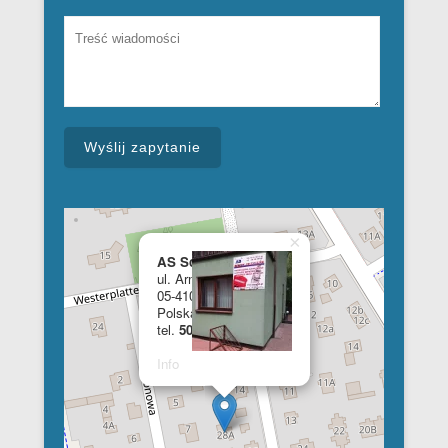
×
AS School of English
ul. Armii Krajowej 28a
05-410 Józefów
Polska
tel.
508 348 681
Info