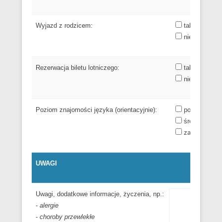
Wyjazd z rodzicem:
tak
nie
Rezerwacja biletu lotniczego:
tak (podaj lo
nie (na własn
Poziom znajomości języka (orientacyjnie):
początkujący
średni
zaawansowa
UWAGI
Uwagi, dodatkowe informacje, życzenia, np.:
-
alergie
-
choroby przewlekłe