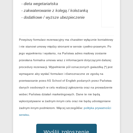
-
dieta wegetariańska
-
zakwaterowanie z kolegą / koleżanką
-
dodatkowe / wyższe ubezpieczenie
Powyższy formularz rezerwacyjny ma charakter wyłącznie kontaktowy
i nie stanowi umowy między stronami w sensie cywilno-prawnym. Po
jego wypełnieniu i wysłaniu, na Państwa adres mailowy zostanie
przesłana formalna umowa wraz z informacjami dotyczącymi dalszej
procedury rezerwacji. Wypełnienie pól oznaczonych gwiazdką (*) jest
wymagane aby wysłać formularz i równoznaczne ze zgodą na
przetwarzanie przez AS School of English podanych przez Państwa
danych osobowych w celu realizacji zgłoszenia oraz na prowadzenie
wobec Państwa działań marketingowych. Dane te nie będą
wykorzystywane w żadnym innym celu oraz nie będą udostępniane
żadnym innym podmiotom. Więcej szczegółów:
polityka prywatności
serwisu
.