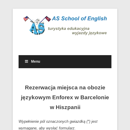
Wyjazdowe kursy i obozy językowe w kraju i za granicą
Wyjazdy językowe – AS School
of English
Menu
Drugie menu
Rezerwacja miejsca na obozie
językowym Enforex w Barcelonie
w Hiszpanii
Wypełnienie pól oznaczonych gwiazdką (*) jest
wymagane, aby wysłać formularz.