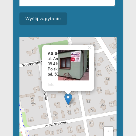
×
AS School of English
ul. Armii Krajowej 28a
05-410 Józefów
Polska
tel.
508 348 681
Info
+