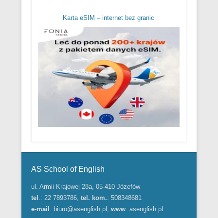
Karta eSIM – internet bez granic
Menu w stopce
AS School of English
ul. Armii Krajowej 28a, 05-410 Józefów
tel
.: 22 7893786,
tel. kom.
: 508348681
e-mail
:
biuro@asenglish.pl
,
www
:
asenglish.pl